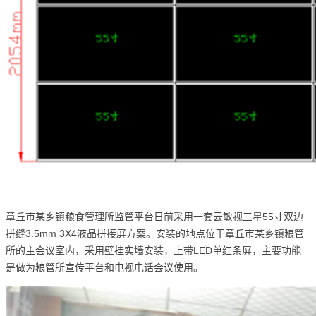
章丘市某乡镇粮食管理所监管平台日前采用一套云敏视三星55寸双边
拼缝3.5mm 3X4液晶拼接屏方案。安装的地点位于章丘市某乡镇粮管
所的主会议室内，采用壁挂实墙安装，上带LED单红条屏，主要功能
是做为粮管所宣传平台和电视电话会议使用。